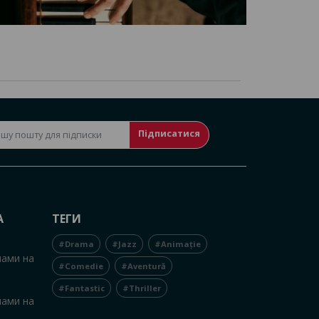
Підписатися
А
ТЕГИ
#Drama
#Jazz
#Animație
нами на
#Comedie
#Aventură
#Fantastic
#Thriller
нами на