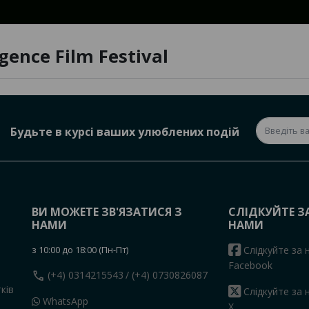
igence Film Festival
Будьте в курсі ваших улюблених подій
ВИ МОЖЕТЕ ЗВ'ЯЗАТИСЯ З
СЛІДКУЙТЕ З
НАМИ
НАМИ
з 10:00 до 18:00 (Пн-Пт)
Слідкуйте за 
Facebook
call
(+4) 0314215543
/ (+4) 0730826087
ків
Слідкуйте за 
WhatsApp
X