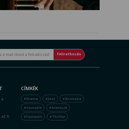
Feliratkozás
T
CÍMKÉK
 a
#Drama
#Jazz
#Animație
#Comedie
#Aventură
 az X-
#Fantastic
#Thriller