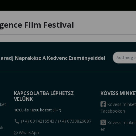
igence Film Festival
aradj Naprakész A Kedvenc Eseményeiddel
KAPCSOLATBA LÉPHETSZ
KÖVESS MINKE
VELÜNK
ket
Kövess minket
10:00 és 18:00 között (H-P)
Facebookon
call
(+4) 0314215543
/ (+4) 0730826087
Kövess minket
ok
en
WhatsApp