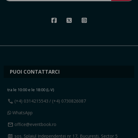
PUOI CONTATTARCI
tra le 10:00 e le 18:00 (L-V)
call
(+4) 0314215543
/ (+4) 0730826087
WhatsApp
mail
office@eventbook.ro
map
sos. Splaiul Independentei nr 17, Bucuresti, Sector 5